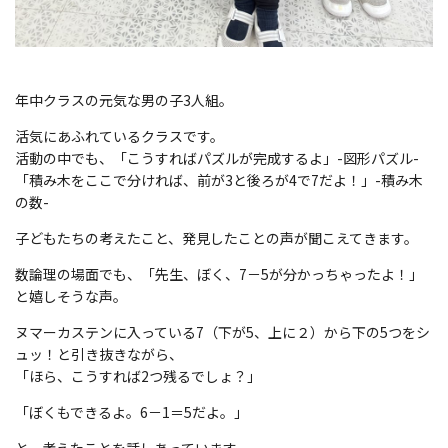
年中クラスの元気な男の子
3
人組。
活気にあふれているクラスです。
活動の中でも、「こうすればパズルが完成するよ」
-
図形パズル
-
「積み木をここで分ければ、前が
3
と後ろが
4
で
7
だよ！」
-
積み木
の数
-
子どもたちの考えたこと、発見したことの声が聞こえてきます。
数論理の場面でも、「先生、ぼく、
7
－
5
が分かっちゃったよ！」
と嬉しそうな声。
ヌマーカステンに入っている
7
（下が
5
、上に２）から下の
5
つをシ
ュッ！と引き抜きながら、
「ほら、こうすれば
2
つ残るでしょ？」
「ぼくもできるよ。
6
－
1
＝
5
だよ。」