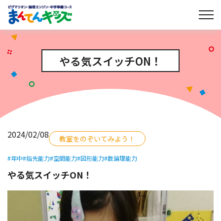
やる気スイッチON！
2024/02/08
教室をのぞいてみよう！
#年中
#指先能力
#空間能力
#図形能力
#数論理能力
やる気スイッチON！